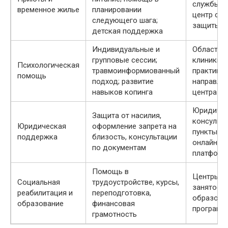
службы, 
временное жилье
планировании
центр со
следующего шага;
защиты
детская поддержка
Индивидуальные и
Областны
групповые сессии;
клиники, 
Психологическая
травмоинформиованный
практики 
помощь
подход; развитие
направле
навыков копинга
центра п
Юридичес
Защита от насилия,
консульт
Юридическая
оформление запрета на
пункты, Н
поддержка
близость, консультации
онлайн-
по документам
платфор
Помощь в
Центры
Социальная
трудоустройстве, курсы,
занятости
реабилитация и
переподготовка,
образова
образование
финансовая
программ
грамотность