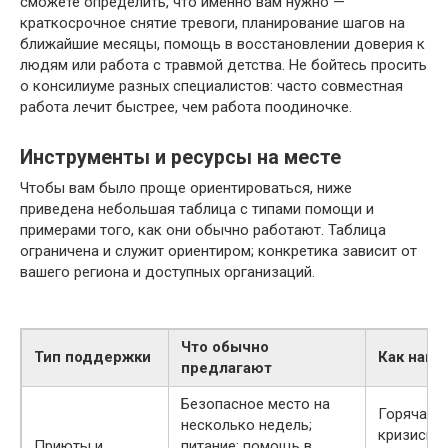
сможете определить, что именно вам нужно —
краткосрочное снятие тревоги, планирование шагов на
ближайшие месяцы, помощь в восстановлении доверия к
людям или работа с травмой детства. Не бойтесь просить
о консилиуме разных специалистов: часто совместная
работа лечит быстрее, чем работа поодиночке.
Инструменты и ресурсы на месте
Чтобы вам было проще ориентироваться, ниже
приведена небольшая таблица с типами помощи и
примерами того, как они обычно работают. Таблица
ограничена и служит ориентиром; конкретика зависит от
вашего региона и доступных организаций.
Что обычно
Тип поддержки
Как найт
предлагают
Безопасное место на
Горячая л
несколько недель;
кризисно
Приюты и
питание; помощь в