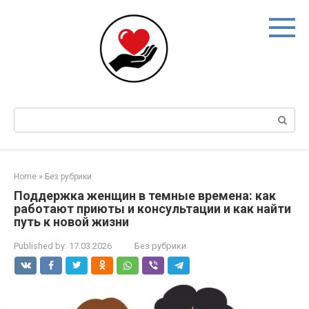
Skip
to
content
Search:
Home
»
Без рубрики
Поддержка женщин в темные времена: как
работают приюты и консультации и как найти
путь к новой жизни
Published by:
17.03.2026
Без рубрики