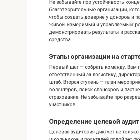
Не забывайте про устойчивость конц
благотворительные организации, кот
чтобы создать доверие у доноров и па
живой, измеримый и управляемый: ре
демонстрировать результаты и расск
средства.
Этапы организации на старт
Первый шаг — собрать команду. Вам п
ответственный за логистику, директо
штаб. Вторая ступень — план меропри
волонтеров, поиск спонсоров и партн
страхование. Не забывайте про разр
участников.
Определение целевой аудит
Целевая аудитория диктует не только
школьников и родителей подойдет фо