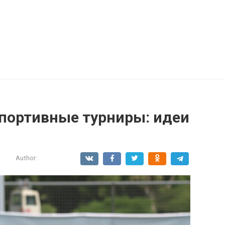
портивные турниры: идеи
и
Author: