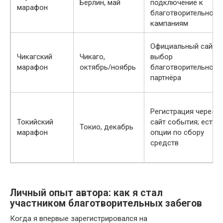
Берлин, май
подключение к
марафон
благотворительной
кампаниям
Официальный сайт,
Чикагский
Чикаго,
выбор
марафон
октябрь/ноябрь
благотворительного
партнёра
Регистрация через
Токийский
сайт события; есть
Токио, декабрь
марафон
опции по сбору
средств
Личный опыт автора: как я стал
участником благотворительных забегов
Когда я впервые зарегистрировался на