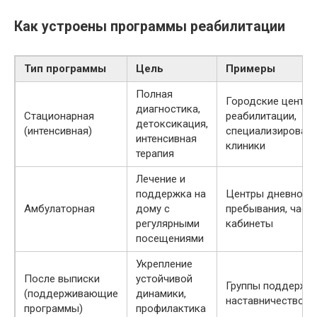
Как устроены программы реабилитации
Тип программы
Цель
Примеры
Полная
Городские центр
диагностика,
Стационарная
реабилитации,
детоксикация,
(интенсивная)
специализирован
интенсивная
клиники
терапия
Лечение и
поддержка на
Центры дневного
Амбулаторная
дому с
пребывания, част
регулярными
кабинеты
посещениями
Укрепление
После выписки
устойчивой
Группы поддержки
(поддерживающие
динамики,
наставничество
программы)
профилактика